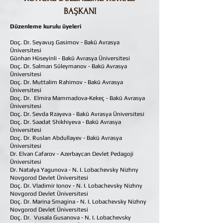
BAŞKANI
Düzenleme kurulu üyeleri
Doç. Dr.
Seyavuş Gasimov - Bakü Avrasya
Üniversitesi
Günhan Hüseyinli - Bakü Avrasya Üniversitesi
Doç. Dr. Salman Süleymanov - Bakü Avrasya
Üniversitesi
Doç. Dr.
Muttalim Rahimov - Bakü Avrasya
Üniversitesi
Doç. Dr.
Elmira Mammadova-Kekeç - Bakü Avrasya
Üniversitesi
Doç. Dr.
Sevda Rzayeva - Bakü Avrasya Üniversitesi
Doç. Dr.
Saadat Shikhiyeva - Bakü Avrasya
Üniversitesi
Doç. Dr.
Ruslan Abdullayev - Bakü Avrasya
Üniversitesi
Dr. Elvan Cafarov - Azerbaycan Devlet Pedagoji
Üniversitesi
Dr. Natalya Yagunova - N. I. Lobachevsky Nizhny
Novgorod Devlet Üniversitesi
Doç. Dr.
Vladimir Ionov - N. I. Lobachevsky Nizhny
Novgorod Devlet Üniversitesi
Doç. Dr.
Marina Smagina - N. I. Lobachevsky Nizhny
Novgorod Devlet Üniversitesi
Doç. Dr.
Vusala Gusanova - N. I. Lobachevsky