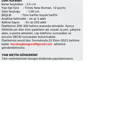
Özet Kuralları
kenar boşlukları : 2,5 cm
Yazı tipi türü : Times New Roman, 12 punto
Satır boşluğu : 1,00 cm
BAŞLIK : Tüm harfler büyük harftir
Anahtar Kelimeler : en az 3 adet
Kelime Sayısı : En az 250 adet
Özetleriniz 200-300 kelime arasında olmalıdır. Ayrıca
bildiride yer alan tüm yazarların ad, soyad, iş yeri, çalışma
alanı, e-posta adresleri, cep telefonu numaraları ve
zorunlu ORCID numaraları bulunmalıdır.
Özetlerinizi word/doc formatında 22 Ekim 2023 tarihine
kadar
karabagkongresi@gmail.com
adresine
gönderebilirsiniz.
TAM METİN GÖNDERİMİ
Tam metinlerinizin kongre kitabında yayınlanmasını
istiyorsanız
Özetiniz kabul edildikten sonra TAM METİNLERİNİZİ
adresine gönderebilirsiniz.
karabagkongresi@gmail.com
en geç 10 Kasım 2023 saat 17:00'a kadar.
Tam Metin Yazım Kuralları
kenar boşlukları : 2,5 cm
Yazı tipi türü : Times New Roman, 12 punto
Satır boşluğu : 1,00 cm
BAŞLIK : Tüm harfler büyük harftir
Altyazı : Küçük
Sayfa sayısı : En az 5 sayfa olmalıdır. Üst sınır yoktur
Tam metinlerinizde ÖZET, GİRİŞ, GELİŞME, SONUÇ ve
KAYNAKLAR bölümleri ayrı başlıklar halinde yazılmalıdır.
Alıntı Formatı: İstediğiniz alıntı formatını kullanabilirsiniz.
Ayrıca bildiride yer alan tüm yazarların ad, soyad, iş yeri,