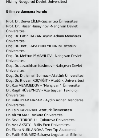
Nizhny Novgorod Devlet Üniversitesi
Bilim ve danışma kurulu
Prof. Dr. Derya ÇİÇEK-Gaziantep Üniversitesi
Prof.
Dr.
Hazar H
üseyinov -
Nahçıvan Devlet
Üniversitesi
Doç. Dr.
Fatih HAZAR-Aydın Adnan Menderes
Üniversitesi
Doç. Dr.
Betül APAYDIN YILDIRIM- Atatürk
Üniversitesi
Doç. Dr.
Meftun İSMAYILOV - Nahçıvan Devlet
Üniversitesi
Doç. Dr. Javadkhan Kasimov - Nahçıvan Devlet
Üniversitesi
Doç. Dr. Dr. İsmail Solmaz - Atatürk Üniversitesi
Doç. Dr. Rıdvan KOÇYİĞİT - Atatürk Üniversitesi
Dr. Rza MEMMEDOV - "Nahçıvan" Üniversite
Dr. Ragif HÜSEYNOV - Azerbaycan Teknoloji
Üniversitesi
Dr. Hale UYAR HAZAR - Aydın Adnan Menderes
Üniversitesi
Dr. Esin KAVURAN- Atatürk Üniversitesi
Dr. Ali YILMAZ- Ankara Üniversitesi
Dr. Sevil TOROĞLU - Çukurova Üniversitesi
Dr. Aziz AKSOY - Bitlis Eren Üniversitesi
Dr. Elvira NURLANOVA-Tver Tıp Akademisi
Dr. Fatih SÖNMEZ-Sakarya Uygulamalı Bilimler