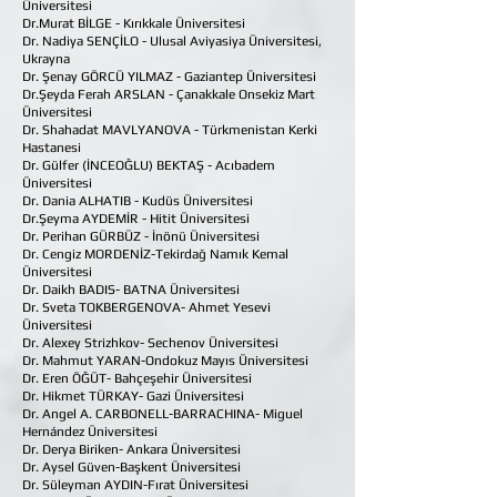
Üniversitesi
Dr.Murat BİLGE - Kırıkkale Üniversitesi
Dr. Nadiya SENÇİLO - Ulusal Aviyasiya Üniversitesi,
Ukrayna
Dr. Şenay GÖRCÜ YILMAZ - Gaziantep Üniversitesi
Dr.Şeyda Ferah ARSLAN - Çanakkale Onsekiz Mart
Üniversitesi
Dr. Shahadat MAVLYANOVA - Türkmenistan Kerki
Hastanesi
Dr. Gülfer (İNCEOĞLU) BEKTAŞ - Acıbadem
Üniversitesi
Dr. Dania ALHATIB - Kudüs Üniversitesi
Dr.Şeyma AYDEMİR - Hitit Üniversitesi
Dr. Perihan GÜRBÜZ - İnönü Üniversitesi
Dr. Cengiz MORDENİZ-Tekirdağ Namık Kemal
Üniversitesi
Dr. Daikh BADIS- BATNA Üniversitesi
Dr. Sveta TOKBERGENOVA- Ahmet Yesevi
Üniversitesi
Dr. Alexey Strizhkov- Sechenov Üniversitesi
Dr. Mahmut YARAN-Ondokuz Mayıs Üniversitesi
Dr. Eren ÖĞÜT- Bahçeşehir Üniversitesi
Dr. Hikmet TÜRKAY- Gazi Üniversitesi
Dr. Angel A. CARBONELL-BARRACHINA- Miguel
Hernández Üniversitesi
Dr. Derya Biriken- Ankara Üniversitesi
Dr. Aysel Güven-Başkent Üniversitesi
Dr. Süleyman AYDIN-Fırat Üniversitesi