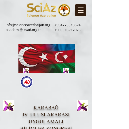
info@scienceazerbaijan.org
+994773319824
akademi@iksad.org.tr
+905516217076
KARABAĞ
IV. ULUSLARARASI
UYGULAMALI
BİLİMLER KONGRESİ