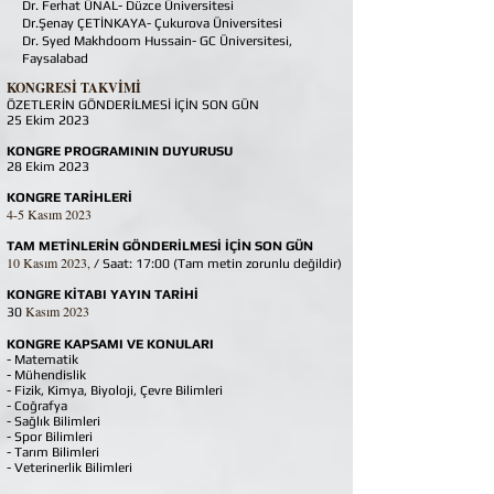
Dr. Ferhat ÜNAL- Düzce Üniversitesi
Dr.Şenay ÇETİNKAYA- Çukurova Üniversitesi
Dr. Syed Makhdoom Hussain- GC Üniversitesi,
Faysalabad
​KONGRESİ TAKVİMİ
ÖZETLERİN GÖNDERİLMESİ İÇİN SON GÜN
25 Ekim 2023
KONGRE PROGRAMININ DUYURUSU
28 Ekim 2023
KONGRE TARİHLERİ
4-5 Kasım 2023
TAM METİNLERİN GÖNDERİLMESİ İÇİN SON GÜN
10 Kasım 2023,
/ Saat: 17:00 (Tam metin zorunlu değildir)
KONGRE KİTABI YAYIN TARİHİ
Kasım 2023
30
KONGRE KAPSAMI VE KONULARI
- Matematik
- Mühendislik
- Fizik, Kimya, Biyoloji, Çevre Bilimleri
- Coğrafya
- Sağlık Bilimleri
- Spor Bilimleri
- Tarım Bilimleri
- Veterinerlik Bilimleri