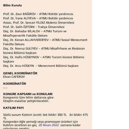
Bilim Kurulu
Prof. Dr. Zaur BAĞIROV – ATMU Rektör yardımcısı
Prof. Dr. İrane ALİYEVA – ATMU Rektör yardımcısı
Assoc. Prof. Dr. Sevcan YILDIZ Akdeniz Üniversitesi
Prof. Dr. Salih ÖZTÜRK - Trakya Üniversitesi
Doç. Dr. Bahadur BİLALOV – ATMU Turizm ve
Misafirperverlik Fakülte Dekanı
Doç. Dr. Kenan ALLAHVERDİYEV – ATMU Sosial Menecment
Fakülte Dekanı
Doç. Dr. Novruz GULİYEV – ATMU Misafirhane ve Restoran
biznesi Bölümü başkanı
Doç. Dr. Hafiz HÜSEYNOV – ATMU Turizm biznesi Bölümü
başkanı
Doç. Dr. Arzu HÜSEYN – Menecment Bölümü başkanı
GENEL KOORDİNATÖR
Elvan CAFEROV
KOORDİNATÖR
.....
KONGRE KAPSAMI ve KONULARI
Kongremiz tüm bilim dallarına göre
Disiplin esaslılar yetiştirilecektir.
KATILIM PAYI
Sözlü sunum Katılım ücreti: tek bildiri 300 TL
iki bildiri 475
TL
Kongreden öğle yemeği veya promosyon ürünleri
için
Katılım ücretinin en geç
20 Nisan 2022
zamana kadar
yatırılması gerekir