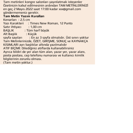
Tam metinleri kongre salonları yayınlatmak isteyenler
Özetinizin kabul edilmesinin ardından TAM METİNLERİNİZİ
en geç 2 Mayıs 2022 saat 17:00 kadar
xxx@gmail.com
göndermemeniz gerekir.
Tam Metin Yazım Kuralları
Kenarları : 2,5 cm
Yazı Karakteri : Times New Roman, 12 Punto
Satır ihtiyacı : 1,00 cm
BAŞLIK : Tüm harf büyük
Alt Başlık : Küçük
sayfa sayıları : En az 3 sayfa olmalıdır. Üst sınırı yoktur
Tam Metinlerinizde, ÖZET, GİRİŞME, SONUÇ ve KAYNAKÇA
KISIMLARI ayrı başlıklar altında yazılmalıdır
ATIF BİÇİMİ: Dilediğiniz atıflarda kullanabilirsiniz
Ayrıca bildiri de yer alan tüm alan, yazar yer, yazar alanı,
posta postası, cep telefonu numarası ve kullanıcı kimlik
bilgilerinin zorunlu olması.
(Tam metin yoktur.)
​
YAZIM KURALLARI
​
:
Kongremiz ULUSLARARASI niteliğe sahip olduğu için
İngilizce özet yapmak zorunludur.
BİLDİRİ VE SUNUM DİLLERİ
:
Türkçe ( Tüm lehçeler), İngilizce
YAYIN SÜRECİ
:
*YAYIN SÜRECİNDE HERHANGİ BİRAĞDURİYET YAŞAMAMAK
İÇİN LÜTFENLE OKUYUNUZ
Kongremiz kapsamında 3 yayın alternatifi sunmaktayız
1- KONGRE KİTABINDA YAYIN:
Özet ve tam metinleriniz
ISBN'li kongre başlayacak. Bunun için herhangi bir ek ücret
ücreti alınmamaktadır. Özet ve tam metinler kongresi email
gönderilmelidir.
2- DERGİDE MAKALE OLARAK YAYIN:
Dileyen tam