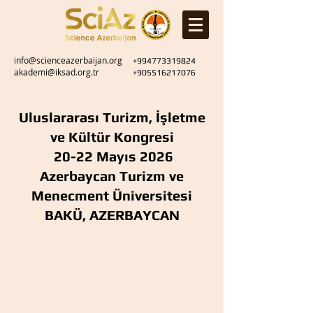
info@scienceazerbaijan.org
+994773319824
akademi@iksad.org.tr
+905516217076
Uluslararası Turizm, İşletme
ve Kültür Kongresi
20-22 Mayıs 2026
Azerbaycan Turizm ve
Menecment Üniversitesi
BAKÜ, AZERBAYCAN