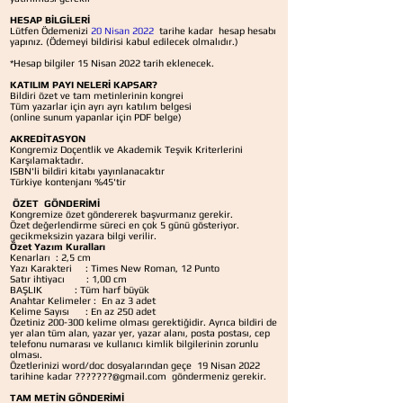
​
HESAP BİLGİLERİ
Lütfen Ödemenizi
20 Nisan 2022
tarihe kadar
hesap hesabı
yapınız. (Ödemeyi bildirisi kabul edilecek olmalıdır.)
*Hesap bilgiler 15 Nisan 2022 tarih eklenecek.
KATILIM PAYI NELERİ KAPSAR?
Bildiri özet ve tam metinlerinin kongrei
Tüm yazarlar için ayrı ayrı katılım belgesi
(online sunum yapanlar için PDF belge)
AKREDİTASYON
Kongremiz Doçentlik ve Akademik Teşvik Kriterlerini
Karşılamaktadır.
ISBN'li bildiri kitabı yayınlanacaktır
Türkiye kontenjanı %45'tir
​
ÖZET
GÖNDERİMİ
Kongremize özet göndererek başvurmanız gerekir.
Özet değerlendirme süreci en çok 5 günü gösteriyor.
gecikmeksizin yazara bilgi verilir.
Özet Yazım Kuralları
Kenarları : 2,5 cm
Yazı Karakteri : Times New Roman, 12 Punto
Satır ihtiyacı : 1,00 cm
BAŞLIK : Tüm harf büyük
Anahtar Kelimeler : En az 3 adet
Kelime Sayısı : En az 250 adet
Özetiniz 200-300 kelime olması gerektiğidir. Ayrıca bildiri de
yer alan tüm alan, yazar yer, yazar alanı, posta postası, cep
telefonu numarası ve kullanıcı kimlik bilgilerinin zorunlu
olması.
Özetlerinizi word/doc dosyalarından geçe
19 Nisan 2022
tarihine kadar
???????@gmail.com
göndermeniz gerekir.
TAM METİN GÖNDERİMİ