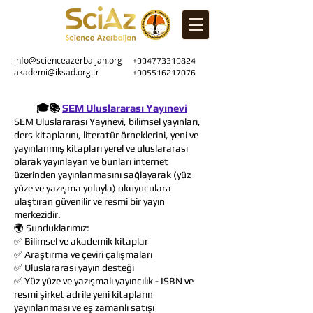
info@scienceazerbaijan.org
+994773319824
akademi@iksad.org.tr
+905516217076
🎓📚
SEM Uluslararası Yayınevi
SEM Uluslararası Yayınevi, bilimsel yayınları,
ders kitaplarını, literatür örneklerini, yeni ve
yayınlanmış kitapları yerel ve uluslararası
olarak yayınlayan ve bunları internet
üzerinden yayınlanmasını sağlayarak (yüz
yüze ve yazışma yoluyla) okuyuculara
ulaştıran güvenilir ve resmi bir yayın
merkezidir.
🌍 Sunduklarımız:
✅ Bilimsel ve akademik kitaplar
✅ Araştırma ve çeviri çalışmaları
✅ Uluslararası yayın desteği
✅ Yüz yüze ve yazışmalı yayıncılık - ISBN ve
resmi şirket adı ile yeni kitapların
yayınlanması ve eş zamanlı satışı